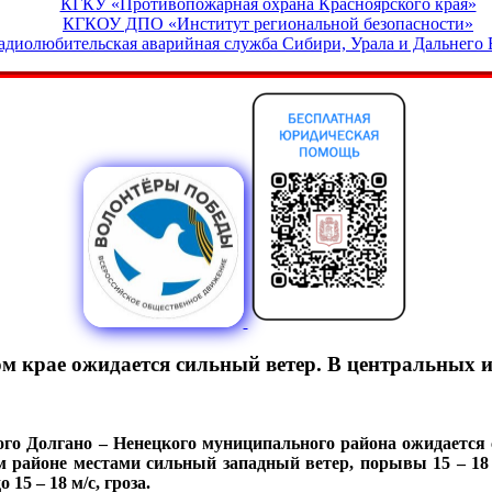
КГКУ «Противопожарная охрана Красноярского края»
КГКОУ ДПО «Институт региональной безопасности»
адиолюбительская аварийная служба Сибири, Урала и Дальнего 
ом крае ожидается сильный ветер. В центральных
го Долгано – Ненецкого муниципального района ожидается с
 районе местами сильный западный ветер, порывы 15 – 18
15 – 18 м/с, гроза.