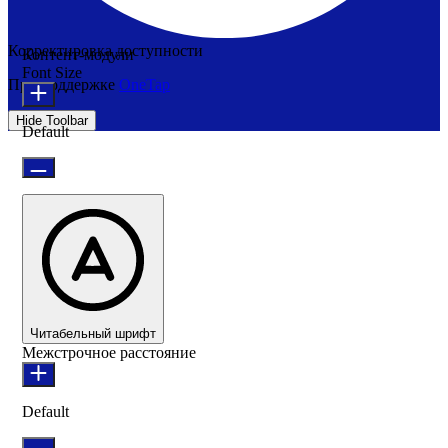
Корректировка доступности
Контент-модули
Font Size
При поддержке
OneTap
Hide Toolbar
Default
Читабельный шрифт
Межстрочное расстояние
Default