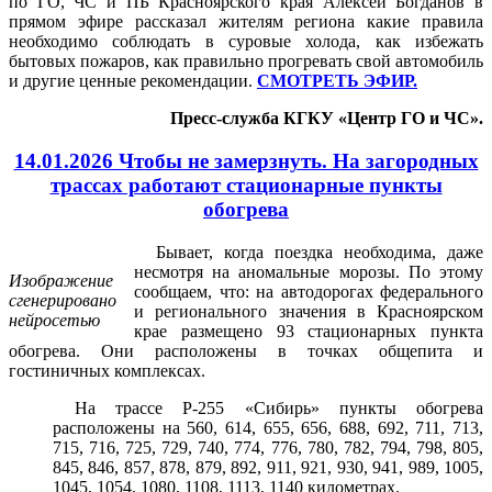
по ГО, ЧС и ПБ Красноярского края Алексей Богданов в
прямом эфире рассказал жителям региона какие правила
необходимо соблюдать в суровые холода, как избежать
бытовых пожаров, как правильно прогревать свой автомобиль
и другие ценные рекомендации.
СМОТРЕТЬ ЭФИР.
Пресс-служба КГКУ «Центр ГО и ЧС».
14.01.2026 Чтобы не замерзнуть. На загородных
трассах работают стационарные пункты
обогрева
Бывает, когда поездка необходима, даже
несмотря на аномальные морозы. По этому
Изображение
сообщаем, что: на автодорогах федерального
сгенерировано
и регионального значения в Красноярском
нейросетью
крае размещено 93 стационарных пункта
обогрева. Они расположены в точках общепита и
гостиничных комплексах.
На трассе Р-255 «Сибирь» пункты обогрева
расположены на 560, 614, 655, 656, 688, 692, 711, 713,
715, 716, 725, 729, 740, 774, 776, 780, 782, 794, 798, 805,
845, 846, 857, 878, 879, 892, 911, 921, 930, 941, 989, 1005,
1045, 1054, 1080, 1108, 1113, 1140 километрах.