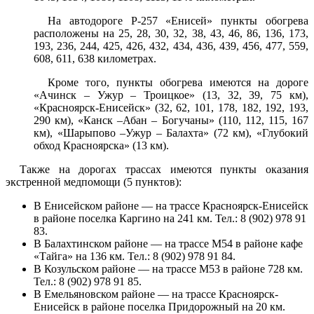
На автодороге Р-257 «Енисей» пункты обогрева
расположены на 25, 28, 30, 32, 38, 43, 46, 86, 136, 173,
193, 236, 244, 425, 426, 432, 434, 436, 439, 456, 477, 559,
608, 611, 638 километрах.
Кроме того, пункты обогрева имеются на дороге
«Ачинск – Ужур – Троицкое» (13, 32, 39, 75 км),
«Красноярск-Енисейск» (32, 62, 101, 178, 182, 192, 193,
290 км), «Канск –Абан – Богучаны» (110, 112, 115, 167
км), «Шарыпово –Ужур – Балахта» (72 км), «Глубокий
обход Красноярска» (13 км).
Также на дорогах трассах имеются пункты оказания
экстренной медпомощи (5 пунктов):
В Енисейском районе — на трассе Красноярск-Енисейск
в районе поселка Каргино на 241 км. Тел.: 8 (902) 978 91
83.
В Балахтинском районе — на трассе М54 в районе кафе
«Тайга» на 136 км. Тел.: 8 (902) 978 91 84.
В Козульском районе — на трассе М53 в районе 728 км.
Тел.: 8 (902) 978 91 85.
В Емельяновском районе — на трассе Красноярск-
Енисейск в районе поселка Придорожный на 20 км.