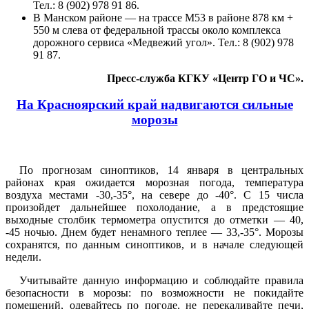
Тел.: 8 (902) 978 91 86.
В Манском районе — на трассе М53 в районе 878 км +
550 м слева от федеральной трассы около комплекса
дорожного сервиса «Медвежий угол». Тел.: 8 (902) 978
91 87.
Пресс-служба КГКУ «Центр ГО и ЧС».
На Красноярский край надвигаются сильные
морозы
По прогнозам синоптиков, 14 января в центральных
районах края ожидается морозная погода, температура
воздуха местами -30,-35°, на севере до -40°. С 15 числа
произойдет дальнейшее похолодание, а в предстоящие
выходные столбик термометра опустится до отметки — 40,
-45 ночью. Днем будет ненамного теплее — 33,-35°. Морозы
сохранятся, по данным синоптиков, и в начале следующей
недели.
Учитывайте данную информацию и соблюдайте правила
безопасности в морозы: по возможности не покидайте
помещений, одевайтесь по погоде, не перекаливайте печи,