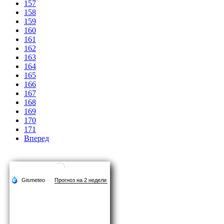
157
158
159
160
161
162
163
164
165
166
167
168
169
170
171
Вперед