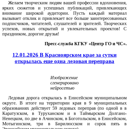
Желаем творческим людям вашей профессии вдохновения,
ярких сюжетов и успешных публикаций, привлекающих
внимание широкой аудитории. Пусть каждый материал
вызывает отклик и привлекает все больше заинтересованных
подписчиков, читателей, слушателей и зрителей. Творческих
успехов, новых открытий и увлекательных проектов! С
праздником, дорогие друзья!
Пресс-служба КГКУ «Центр ГО и ЧС».
12.01.2026 В Красноярском крае за сутки
открылась еще одна ледовая переправа
Изображение
сгенерировано
нейросетью
Ледовая дорога открылась в Енисейском муниципальном
округе. В итоге на территории края в 9 муниципальных
образованиях действует 59 ледовых переправ (по одной в в
Каратузском, в Туруханском и в Таймырском Долгано-
Ненецком, по две в Ачинском, в Боготольском, в Енисейском,
Мотыгинском, три в Бирилюсском и сорок пять в
Эвенкийском муниципальном округе).