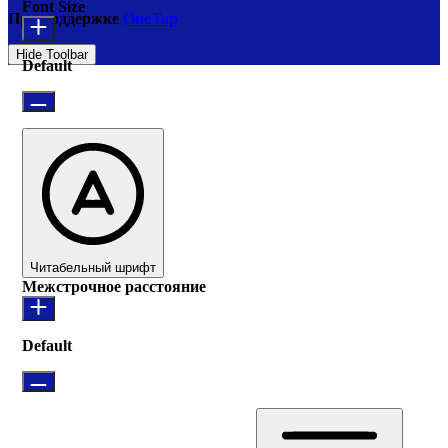
Font Size
При поддержке
OneTap
Hide Toolbar
Default
Читабельный шрифт
Межстрочное расстояние
Default