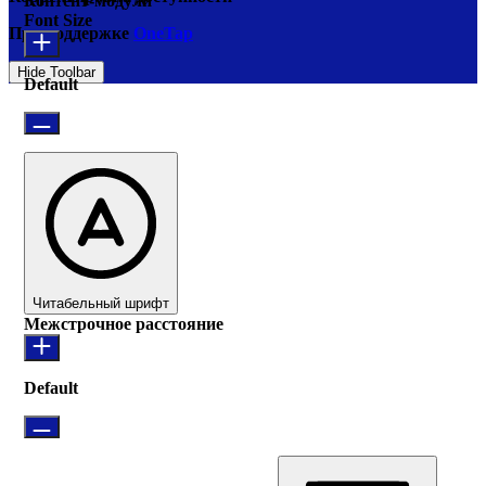
Контент-модули
Font Size
При поддержке
OneTap
Hide Toolbar
Default
Читабельный шрифт
Межстрочное расстояние
Default