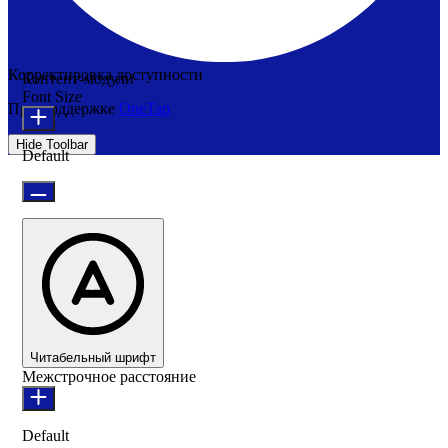
Корректировка доступности
Контент-модули
Font Size
При поддержке
OneTap
Hide Toolbar
Default
Читабельный шрифт
Межстрочное расстояние
Default