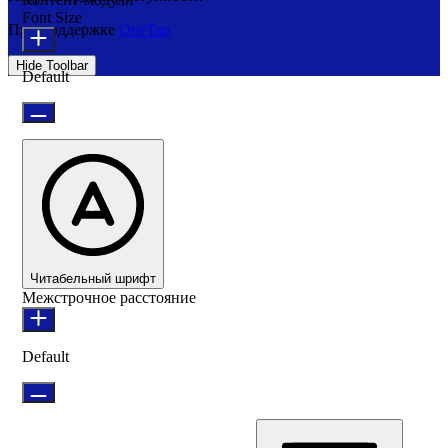
Font Size
При поддержке
OneTap
Hide Toolbar
Default
Читабельный шрифт
Межстрочное расстояние
Default