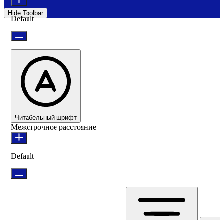
Hide Toolbar
Default
Читабельный шрифт
Межстрочное расстояние
Default