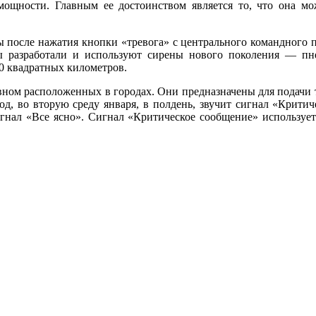
мощности. Главным ее достоинством является то, что она мо
ы после нажатия кнопки «тревога» с центрального командного 
цы разработали и используют сирены нового поколения — п
0 квадратных километров.
вном расположенных в городах. Они предназначены для подачи т
д, во вторую среду января, в полдень, звучит сигнал «Критиче
 сигнал «Все ясно». Сигнал «Критическое сообщение» используе