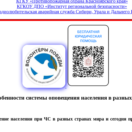
КГКУ «Противопожарная охрана Красноярского края»
КГКОУ ДПО «Институт региональной безопасности»
адиолюбительская аварийная служба Сибири, Урала и Дальнего 
собенности системы оповещения населения в разных
ение населения при ЧС в разных странах мира и сегодня 