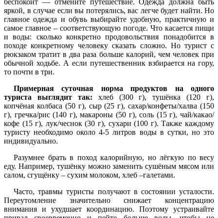
беспокоит — отмените путешествие. Одежда должна быть
яркой, в случае если вы потерялись, вас легче будет найти. Но
главное одежда и обувь выбирайте удобную, практичную и
самое главное – соответствующую погоде. Что касается пищи
и воды: сколько конкретно продовольствия понадобится в
походе конкретному человеку сказать сложно. Но турист с
рюкзаком тратит в два раза больше калорий, чем человек при
обычной ходьбе. А если путешественник взбирается на гору,
то почти в три.
Примерная суточная норма продуктов на одного
туриста выглядит так:
хлеб (300 г), тушёнка (120 г),
копчёная колбаса (50 г), сыр (25 г), сахар/конфеты/халва (150
г), гречка/рис (140 г), макароны (50 г), соль (15 г), чай/какао/
кофе (15 г), лук/чеснок (30 г), сухари (100 г). Также каждому
туристу необходимо около 4-5 литров воды в сутки, но это
индивидуально.
Разумнее брать в поход калорийную, но лёгкую по весу
еду. Например, тушёнку можно заменить сушёным мясом или
салом, сгущёнку – сухим молоком, хлеб –галетами.
Часто, травмы туристы получают в состоянии усталости.
Переутомление значительно снижает концентрацию
внимания и ухудшает координацию. Поэтому устраивайте
привал своевременно и пейте больше воды, чтобы не