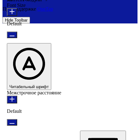
Font Size
При поддержке
OneTap
Hide Toolbar
Default
Читабельный шрифт
Межстрочное расстояние
Default