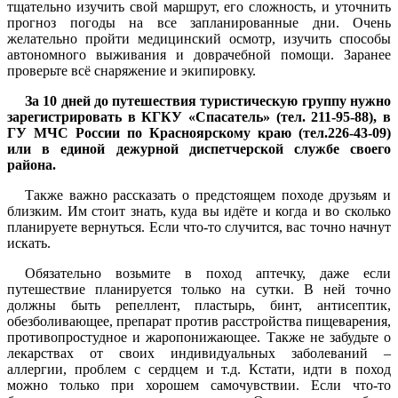
тщательно изучить свой маршрут, его сложность, и уточнить
прогноз погоды на все запланированные дни. Очень
желательно пройти медицинский осмотр, изучить способы
автономного выживания и доврачебной помощи. Заранее
проверьте всё снаряжение и экипировку.
За 10 дней до путешествия туристическую группу нужно
зарегистрировать в КГКУ «Спасатель» (тел. 211-95-88), в
ГУ МЧС России по Красноярскому краю (тел.226-43-09)
или в единой дежурной диспетчерской службе своего
района.
Также важно рассказать о предстоящем походе друзьям и
близким. Им стоит знать, куда вы идёте и когда и во сколько
планируете вернуться. Если что-то случится, вас точно начнут
искать.
Обязательно возьмите в поход аптечку, даже если
путешествие планируется только на сутки. В ней точно
должны быть репеллент, пластырь, бинт, антисептик,
обезболивающее, препарат против расстройства пищеварения,
противопростудное и жаропонижающее. Также не забудьте о
лекарствах от своих индивидуальных заболеваний –
аллергии, проблем с сердцем и т.д. Кстати, идти в поход
можно только при хорошем самочувствии. Если что-то