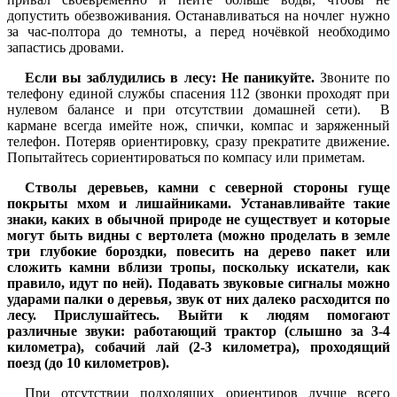
допустить обезвоживания. Останавливаться на ночлег нужно
за час-полтора до темноты, а перед ночёвкой необходимо
запастись дровами.
Если вы заблудились в лесу: Не паникуйте.
Звоните по
телефону единой службы спасения 112 (звонки проходят при
нулевом балансе и при отсутствии домашней сети). В
кармане всегда имейте нож, спички, компас и заряженный
телефон. Потеряв ориентировку, сразу прекратите движение.
Попытайтесь сориентироваться по компасу или приметам.
Стволы деревьев, камни с северной стороны гуще
покрыты мхом и лишайниками. Устанавливайте такие
знаки, каких в обычной природе не существует и которые
могут быть видны с вертолета (можно проделать в земле
три глубокие бороздки, повесить на дерево пакет или
сложить камни вблизи тропы, поскольку искатели, как
правило, идут по ней). Подавать звуковые сигналы можно
ударами палки о деревья, звук от них далеко расходится по
лесу. Прислушайтесь. Выйти к людям помогают
различные звуки: работающий трактор (слышно за 3-4
километра), собачий лай (2-3 километра), проходящий
поезд (до 10 километров).
При отсутствии подходящих ориентиров лучше всего