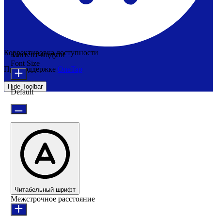
Корректировка доступности
Контент-модули
Font Size
При поддержке
OneTap
Hide Toolbar
Default
Читабельный шрифт
Межстрочное расстояние