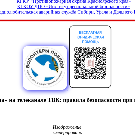
КГКУ «Противопожарная охрана Красноярского края»
КГКОУ ДПО «Институт региональной безопасности»
адиолюбительская аварийная служба Сибири, Урала и Дальнего 
на» на телеканале ТВК: правила безопасности при
Изображение
сгенерировано