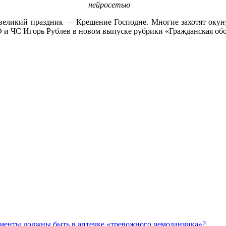
нейросетью
т великий праздник — Крещение Господне. Многие захотят окун
ГО и ЧС Игорь Рублев в новом выпуске рубрики «Гражданская об
аменты должны быть в аптечке «тревожного чемоданчика»?