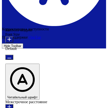
Корректировка доступности
Контент-модули
Font Size
При поддержке
OneTap
Hide Toolbar
Default
Читабельный шрифт
Межстрочное расстояние