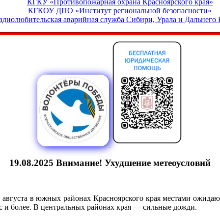
КГКУ «Противопожарная охрана Красноярского края»
КГКОУ ДПО «Институт региональной безопасности»
адиолюбительская аварийная служба Сибири, Урала и Дальнего 
19.08.2025 Внимание! Ухудшение метеоусловий
21 августа в южных районах Красноярского края местами ожид
с и более. В центральных районах края — сильные дожди.